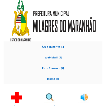
Área Restrita [4]
Web Mail [3]
Fale Conosco [2]
Home [1]