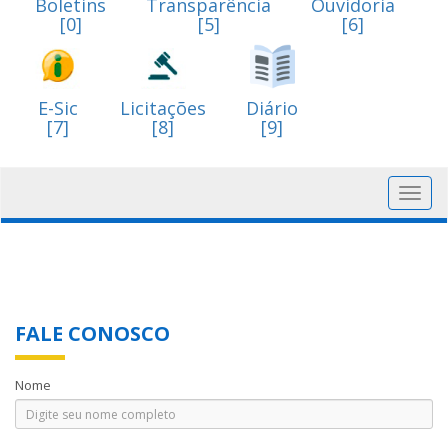
Boletins
Transparência
Ouvidoria
[0]
[5]
[6]
E-Sic
Licitações
Diário
[7]
[8]
[9]
Toggl
navig
FALE CONOSCO
Nome