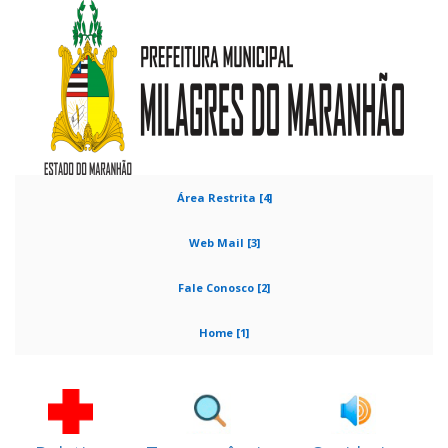
Área Restrita [4]
Web Mail [3]
Fale Conosco [2]
Home [1]