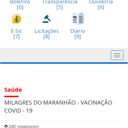
Boletins
Transparência
Ouvidoria
[0]
[5]
[6]
E-Sic
Licitações
Diário
[7]
[8]
[9]
Toggl
navig
Saúde
MILAGRES DO MARANHÃO - VACINAÇÃO
COVID - 19
2087 visualizações