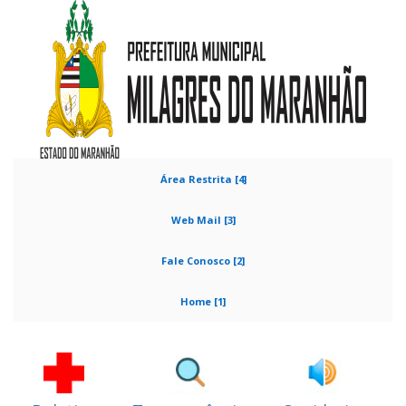
Área Restrita [4]
Web Mail [3]
Fale Conosco [2]
Home [1]