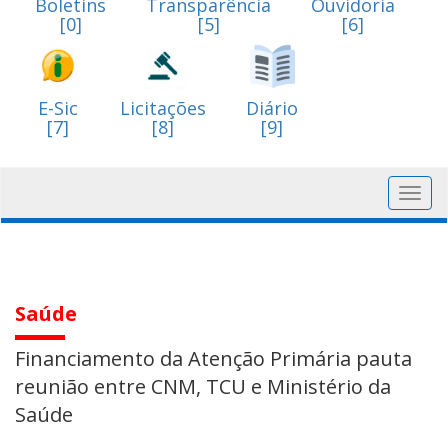
Boletins
Transparência
Ouvidoria
[0]
[5]
[6]
E-Sic
Licitações
Diário
[7]
[8]
[9]
Toggl
navig
Saúde
Financiamento da Atenção Primária pauta
reunião entre CNM, TCU e Ministério da
Saúde