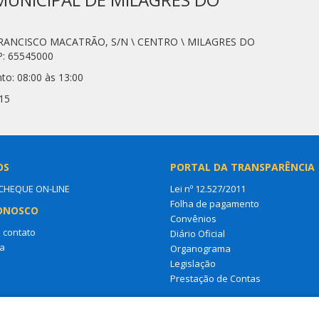
. FRANCISCO MACATRÃO, S/N \ CENTRO \ MILAGRES DO
: 65545000
to: 08:00 às 13:00
15
OS
PORTAL DA TRANSPARÊNCIA
HEQUE ON-LINE
Lei nº 12.527/2011
Folha de pagamento
ONOSCO
Convênios
 contato
Diário Oficial
a
Organograma
Legislação
Prestação de Contas