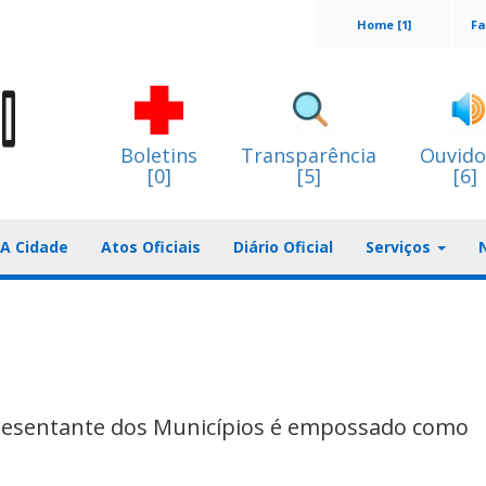
Home [1]
Fa
Boletins
Transparência
Ouvido
[0]
[5]
[6]
A Cidade
Atos Oficiais
Diário Oficial
Serviços
resentante dos Municípios é empossado como