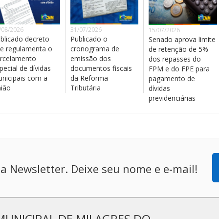
/08/2026
31/07/2026
15/07/2026
blicado decreto
Publicado o
Senado aprova limite
e regulamenta o
cronograma de
de retenção de 5%
rcelamento
emissão dos
dos repasses do
pecial de dívidas
documentos fiscais
FPM e do FPE para
nicipais com a
da Reforma
pagamento de
ião
Tributária
dívidas
previdenciárias
a Newsletter. Deixe seu nome e e-mail!
MUNICIPAL DE MILAGRES DO