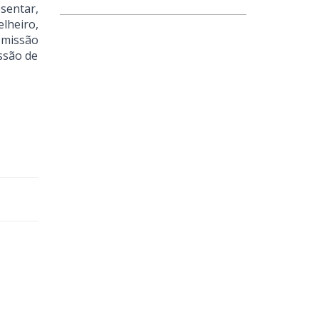
sentar,
lheiro,
 missão
ssão de