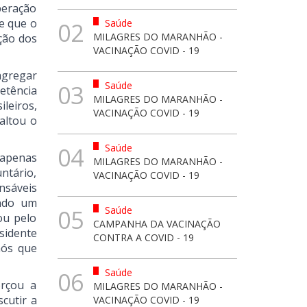
peração
e que o
Saúde
02
MILAGRES DO MARANHÃO -
ção dos
VACINAÇÃO COVID - 19
agregar
Saúde
03
etência
MILAGRES DO MARANHÃO -
leiros,
VACINAÇÃO COVID - 19
altou o
Saúde
04
 apenas
MILAGRES DO MARANHÃO -
ntário,
VACINAÇÃO COVID - 19
nsáveis
endo um
Saúde
05
ou pelo
CAMPANHA DA VACINAÇÃO
sidente
CONTRA A COVID - 19
nós que
Saúde
06
orçou a
MILAGRES DO MARANHÃO -
cutir a
VACINAÇÃO COVID - 19