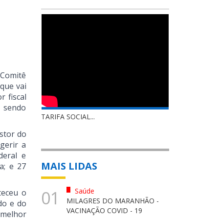
 Comitê
que vai
 fiscal
, sendo
TARIFA SOCIAL...
stor do
gerir a
deral e
MAIS LIDAS
a; e 27
Saúde
01
teceu o
MILAGRES DO MARANHÃO -
do e do
VACINAÇÃO COVID - 19
 melhor