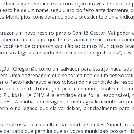
importância que tem sido essa constrição através de uma coo
e a escolha de um nome seguiu acordo feito anteriormente, d
s Municípios, considerando que o presidente é uma indica
i trazer um novo respiro para o Comitê Gestor. Vai poder 
a abertura do diálogo que temos, acima de tudo com a comp
e você tem de compromisso, não só com os Municípios brasi
 estratégica ajudando de forma muito significativa”, ress
cação. “Chego não como um salvador para essa jornada, sou
gem. Uma engrenagem que se forma não de um desejo volu
r o Pacto Federativo e nos colocando na condição de respo
iro a partir da tributação pelo consumo”, finalizou faz
Ziulkoski. “A CNM é a entidade que foi a responsável, 
a PEC. A minha homenagem, o meu agradecimento ao pre
ória e no legado que ele vai deixar, principalmente para 
 Ziulkoski, o consultor da entidade Eudes Sippel, ref
 paritário que permita que as vozes municipais possam dis