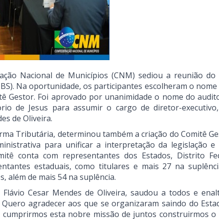
ração Nacional de Municípios (CNM) sediou a reunião do
BS). Na oportunidade, os participantes escolheram o nome 
tê Gestor. Foi aprovado por unanimidade o nome do auditor
borio de Jesus para assumir o cargo de diretor-executivo
s de Oliveira.
forma Tributária, determinou também a criação do Comitê Ge
nistrativa para unificar a interpretação da legislação e 
omitê conta com representantes dos Estados, Distrito Fe
tantes estaduais, como titulares e mais 27 na suplênci
s, além de mais 54 na suplência.
, Flávio Cesar Mendes de Oliveira, saudou a todos e enal
. Quero agradecer aos que se organizaram saindo do Esta
ra cumprirmos esta nobre missão de juntos construirmos o