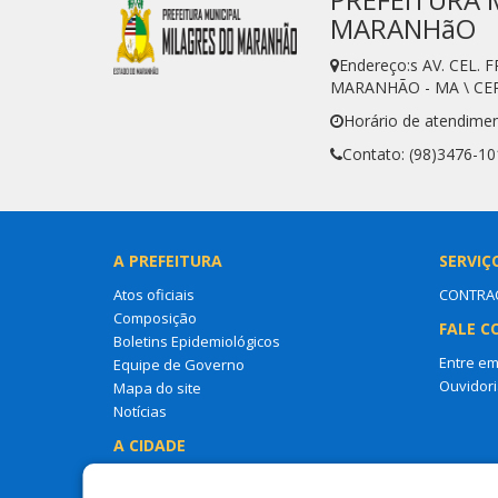
MARANHãO
Endereço:s AV. CEL
MARANHÃO - MA \ CEP
Horário de atendimen
Contato: (98)3476-10
A PREFEITURA
SERVIÇ
Atos oficiais
CONTRAC
Composição
FALE C
Boletins Epidemiológicos
Entre em
Equipe de Governo
Ouvidori
Mapa do site
Notícias
A CIDADE
Nossa história