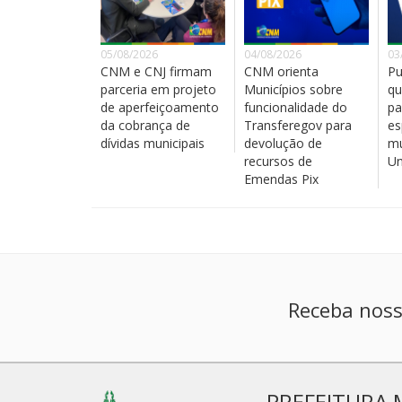
05/08/2026
04/08/2026
03
CNM e CNJ firmam
CNM orienta
Pu
parceria em projeto
Municípios sobre
qu
de aperfeiçoamento
funcionalidade do
pa
da cobrança de
Transferegov para
es
dívidas municipais
devolução de
mu
recursos de
Un
Emendas Pix
Receba noss
PREFEITURA 