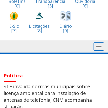
Boletins
Transparência
Ouvidoria
[0]
[5]
[6]
E-Sic
Licitações
Diário
[7]
[8]
[9]
Toggl
navig
Política
STF invalida normas municipais sobre
licença ambiental para instalação de
antenas de telefonia; CNM acompanha
situação