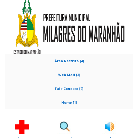
Área Restrita [4]
Web Mail [3]
Fale Conosco [2]
Home [1]