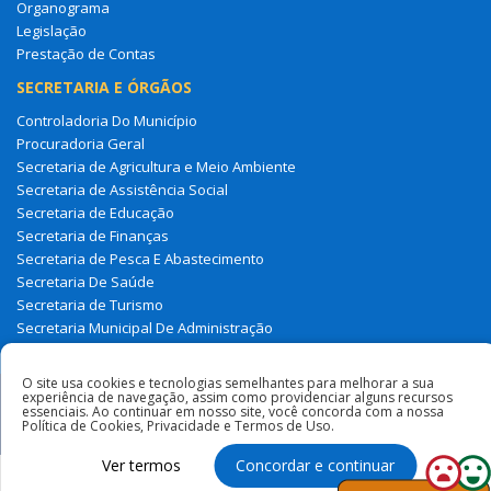
Organograma
Legislação
Prestação de Contas
SECRETARIA E ÓRGÃOS
Controladoria Do Município
Procuradoria Geral
Secretaria de Agricultura e Meio Ambiente
Secretaria de Assistência Social
Secretaria de Educação
Secretaria de Finanças
Secretaria de Pesca E Abastecimento
Secretaria De Saúde
Secretaria de Turismo
Secretaria Municipal De Administração
Tesouro Municipal
O site usa cookies e tecnologias semelhantes para melhorar a sua
experiência de navegação, assim como providenciar alguns recursos
Todos os direitos reservados à Prefeitura Municipal de Milagres
essenciais. Ao continuar em nosso site, você concorda com a nossa
Do Maranhão
Política de Cookies, Privacidade e Termos de Uso.
Ver termos
Concordar e continuar