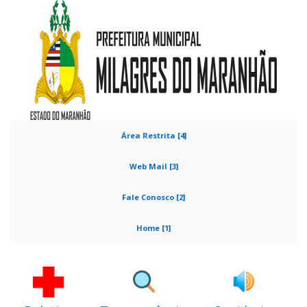
Área Restrita [4]
Web Mail [3]
Fale Conosco [2]
Home [1]