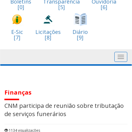
Boletins
Transparência
Ouvidoria
[0]
[5]
[6]
E-Sic
Licitações
Diário
[7]
[8]
[9]
Toggl
navig
Finanças
CNM participa de reunião sobre tributação
de serviços funerários
1134 visualizações