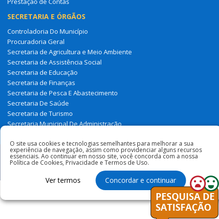
Prestação de Contas
SECRETARIA E ÓRGÃOS
Controladoria Do Município
Procuradoria Geral
Secretaria de Agricultura e Meio Ambiente
Secretaria de Assistência Social
Secretaria de Educação
Secretaria de Finanças
Secretaria de Pesca E Abastecimento
Secretaria De Saúde
Secretaria de Turismo
Secretaria Municipal De Administração
Tesouro Municipal
O site usa cookies e tecnologias semelhantes para melhorar a sua
experiência de navegação, assim como providenciar alguns recursos
essenciais. Ao continuar em nosso site, você concorda com a nossa
Todos os direitos reservados à Prefeitura Municipal de Milagres
Política de Cookies, Privacidade e Termos de Uso.
Do Maranhão
Ver termos
Concordar e continuar