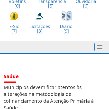
Boletins
Transparência
Ouvidoria
[0]
[5]
[6]
E-Sic
Licitações
Diário
[7]
[8]
[9]
Toggl
navig
Saúde
Municípios devem ficar atentos às
alterações na metodologia de
cofinanciamento da Atenção Primária à
Saúde