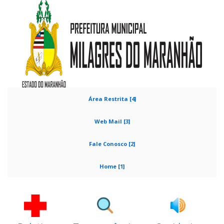
Área Restrita [4]
Web Mail [3]
Fale Conosco [2]
Home [1]