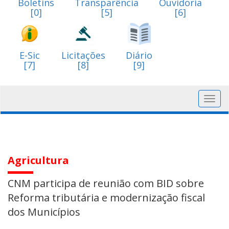
Boletins
Transparência
Ouvidoria
[0]
[5]
[6]
E-Sic
Licitações
Diário
[7]
[8]
[9]
Toggl
navig
Agricultura
CNM participa de reunião com BID sobre
Reforma tributária e modernização fiscal
dos Municípios