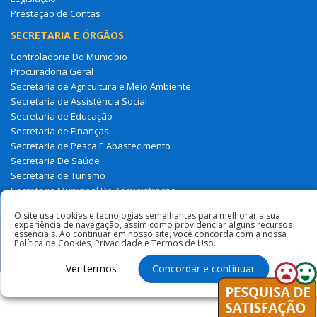
Prestação de Contas
SECRETARIA E ÓRGÃOS
Controladoria Do Município
Procuradoria Geral
Secretaria de Agricultura e Meio Ambiente
Secretaria de Assistência Social
Secretaria de Educação
Secretaria de Finanças
Secretaria de Pesca E Abastecimento
Secretaria De Saúde
Secretaria de Turismo
Secretaria Municipal De Administração
Tesouro Municipal
O site usa cookies e tecnologias semelhantes para melhorar a sua
experiência de navegação, assim como providenciar alguns recursos
essenciais. Ao continuar em nosso site, você concorda com a nossa
Todos os direitos reservados à Prefeitura Municipal de Milagres
Política de Cookies, Privacidade e Termos de Uso.
Do Maranhão
Ver termos
Concordar e continuar