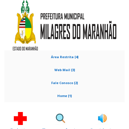
Área Restrita [4]
Web Mail [3]
Fale Conosco [2]
Home [1]