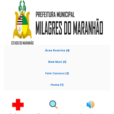
Área Restrita [4]
Web Mail [3]
Fale Conosco [2]
Home [1]