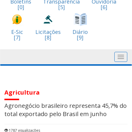
Boletins
Transparência
Ouvidoria
[0]
[5]
[6]
E-Sic
Licitações
Diário
[7]
[8]
[9]
Toggl
navig
Agricultura
Agronegócio brasileiro representa 45,7% do
total exportado pelo Brasil em junho
1787 visualizações