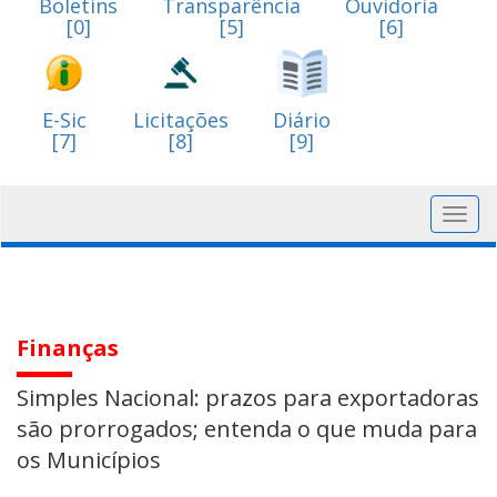
Boletins
Transparência
Ouvidoria
[0]
[5]
[6]
E-Sic
Licitações
Diário
[7]
[8]
[9]
Toggl
navig
Finanças
Simples Nacional: prazos para exportadoras
são prorrogados; entenda o que muda para
os Municípios