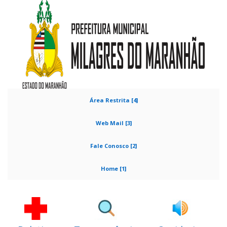
Área Restrita [4]
Web Mail [3]
Fale Conosco [2]
Home [1]