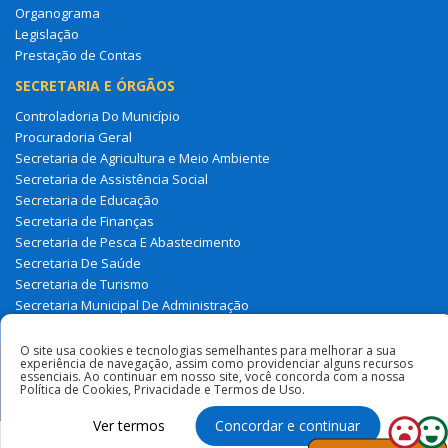
Organograma
Legislação
Prestação de Contas
SECRETARIA E ÓRGÃOS
Controladoria Do Município
Procuradoria Geral
Secretaria de Agricultura e Meio Ambiente
Secretaria de Assistência Social
Secretaria de Educação
Secretaria de Finanças
Secretaria de Pesca E Abastecimento
Secretaria De Saúde
Secretaria de Turismo
Secretaria Municipal De Administração
Tesouro Municipal
O site usa cookies e tecnologias semelhantes para melhorar a sua
experiência de navegação, assim como providenciar alguns recursos
Todos os direitos reservados à Prefeitura Municipal de Milagres
essenciais. Ao continuar em nosso site, você concorda com a nossa
Política de Cookies, Privacidade e Termos de Uso.
Do Maranhão
Ver termos
Concordar e continuar