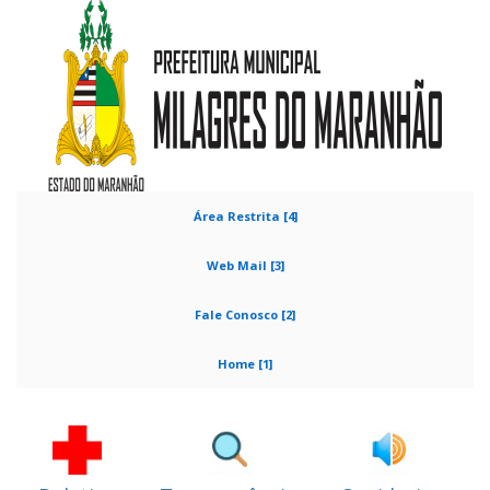
Área Restrita [4]
Web Mail [3]
Fale Conosco [2]
Home [1]