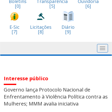
Boletins
Transparência
Ouvidoria
[0]
[5]
[6]
E-Sic
Licitações
Diário
[7]
[8]
[9]
Toggl
navig
Interesse público
Governo lança Protocolo Nacional de
Enfrentamento à Violência Política contra as
Mulheres; MMM avalia iniciativa